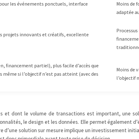
 pour les événements ponctuels, interface
Moins de f
adaptée au
Processus 
s projets innovants et créatifs, excellente
financemen
traditionn
n, financement partiel), plus facile d’accès que
Moins de v
s même si l’objectif n’est pas atteint (avec des
l’objectif
ues et dont le volume de transactions est important, une s
tionnalités, le design et les données. Elle permet également d’
 d’une solution sur mesure implique un investissement initi
st donc primordiale avant toute prise de décision.