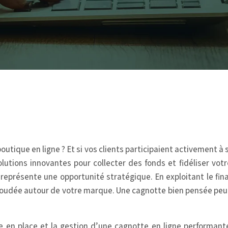
utique en ligne ? Et si vos clients participaient activement à
solutions innovantes pour collecter des fonds et fidéliser vo
résente une opportunité stratégique. En exploitant le fina
oudée autour de votre marque. Une cagnotte bien pensée peut 
 en place et la gestion d’une cagnotte en ligne performan